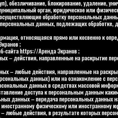
я, относящаяся прямо или косвенно к определенному 
в ;
а https://Аренда Экранов ;
 действия, направленные на раскрытие персональных
– любые действия, направленные на раскрытие персон
альных данных) или на ознакомление с персональными
альных данных в средствах массовой информации, раз
ние доступа к персональным данным каким-либо иным
данных – передача персональных данных на территори
странному физическому или иностранному юридическому
бые действия, в результате которых персональные да
 восстановления содержания персональных данных в 
материальные носители персональных данных.
сональные данные Пользователя
ка обезличенных данных о посетителях (в т.ч. файлов 
налитика и других).