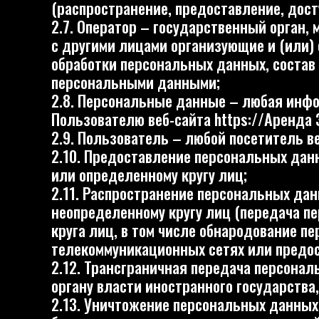
персональными данными;
2.8. Персональные данные – любая информаци
Пользователю веб-сайта https://Аренда Экрано
2.9. Пользователь – любой посетитель веб-сайт
2.10. Предоставление персональных данных –
или определенному кругу лиц;
2.11. Распространение персональных данных 
неопределенному кругу лиц (передача персон
круга лиц, в том числе обнародование персон
телекоммуникационных сетях или предоставле
2.12. Трансграничная передача персональных 
органу власти иностранного государства, ино
2.13. Уничтожение персональных данных – лю
безвозвратно с невозможностью дальнейшего
персональных данных и (или) уничтожаются 
Оператор может обрабатывать следующие пер
3.1. Фамилия, имя, отчество;
3.2. Номера телефонов;
3.3. Также на сайте происходит сбор и обработ
интернет-статистики (Яндекс Метрика и Гугл А