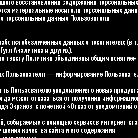
ксту Политики объединены общим понятием Персональ
льзователя — информирование Пользователя посредст
Пользователю уведомления о новых продуктах и услуга
может отказаться от получения информационных сообще
анов с пометкой «Отказ от уведомлений о новых проду
бираемые с помощью сервисов интернет-статистики, с
я качества сайта и его содержания.
 данных
ные Пользователя только в случае их заполнения и/ил
сположенные на сайте https://Аренда Экранов . Запо
ератору, Пользователь выражает свое согласие с дан
ые о Пользователе в случае, если это разрешено в на
okie» и использование технологии JavaScript).
видов обработки персональных данных
обрабатываются Оператором, обеспечивается путем реа
имых для выполнения в полном объеме требований дей