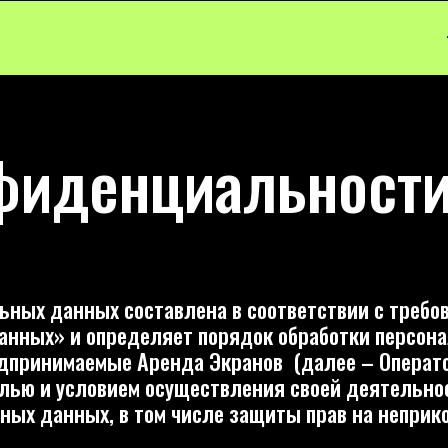
+7 495 275-26
+7 495 275-26
денциальности
анных составлена в соответствии с требованиями Фед
» и определяет порядок обработки персональных данн
имаемые Аренда Экранов (далее – Оператор).
и условием осуществления своей деятельности соблюде
анных, в том числе защиты прав на неприкосновенност
ии обработки персональных данных (далее – Политика)
о посетителях веб-сайта https://Аренда Экранов .