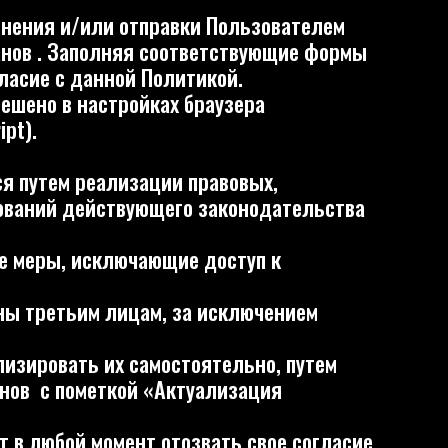
ключающие доступ к
 лицам, за исключением
их самостоятельно, путем
ткой «Актуализация
мент отозвать свое согласие
ы на электронный адрес
ться в том, что иностранным
, обеспечивается надежная
вечающих вышеуказанным
а персональных данных на
вляется субъект