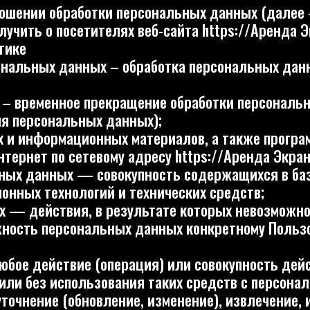
ьных данных – обработка персональных данных с помо
еменное прекращение обработки персональных данных 
сональных данных);
информационных материалов, а также программ для ЭВМ 
т по сетевому адресу https://Аренда Экранов ;
анных — совокупность содержащихся в базах данных 
технологий и технических средств;
ействия, в результате которых невозможно определит
персональных данных конкретному Пользователю или
действие (операция) или совокупность действий (опер
з использования таких средств с персональными данн
ние (обновление, изменение), извлечение, использован
обезличивание, блокирование, удаление, уничтожение 
ципальный орган, юридическое или физическое лицо, с
ествляющие обработку персональных данных, а также
ональных данных, подлежащих обработке, действия (оп