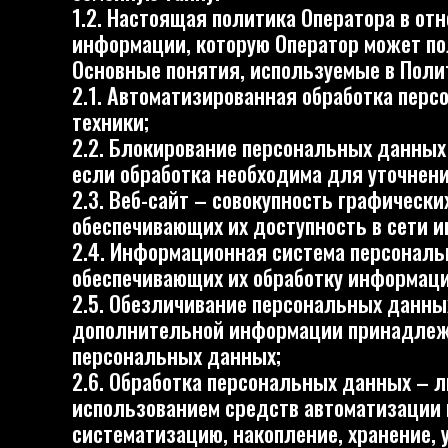
Основные понятия, используемые в Политике
2.1. Автоматизированная обработка персонал
техники;
2.2. Блокирование персональных данных – вр
если обработка необходима для уточнения пер
2.3. Веб-сайт – совокупность графических и 
обеспечивающих их доступность в сети интерне
2.4. Информационная система персональных д
обеспечивающих их обработку информационных 
2.5. Обезличивание персональных данных — д
дополнительной информации принадлежность 
персональных данных;
2.6. Обработка персональных данных – любое 
использованием средств автоматизации или бе
систематизацию, накопление, хранение, уточне
(распространение, предоставление, доступ), 
2.7. Оператор – государственный орган, муни
с другими лицами организующие и (или) осущ
обработки персональных данных, состав перс