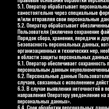
в области защиты персональных данных.
6.1. Оператор обеспечивает сохранность перс
персональным данным неуполномоченных лиц
6.2. Персональные данные Пользователя никог
случаев, связанных с исполнением действующе
6.3. В случае выявления неточностей в персо
направления Оператору уведомление на адрес
персональных данных».
6.4. Срок обработки персональных данных явл
на обработку персональных данных, направив
Оператора Аренда Экранов с пометкой «Отзыв 
Трансграничная передача персональных данн
7.1. Оператор до начала осуществления транс
государством, на территорию которого предп
защита прав субъектов персональных данных.
7.2. Трансграничная передача персональных 
требованиям, может осуществляться только в 
трансграничную передачу его персональных да
персональных данных.