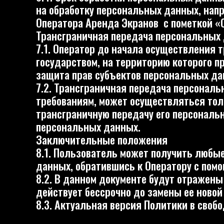
Заключительные положения
8.1. Пользователь может получить любые раз
данных, обратившись к Оператору с помощью э
8.2. В данном документе будут отражены люб
действует бессрочно до замены ее новой верси
8.3. Актуальная версия Политики в свободном 
КОНТАКТЫ
+7 495 275-26-62
+7 495 275-26-62