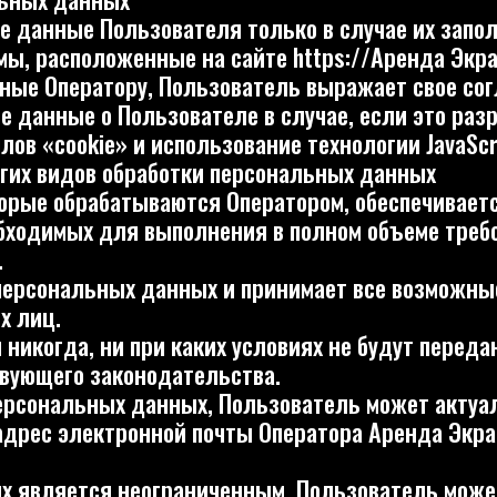
ональных данных и принимает все возможные меры, ис
.
да, ни при каких условиях не будут переданы третьим
го законодательства.
нальных данных, Пользователь может актуализировать 
 электронной почты Оператора Аренда Экранов с поме
яется неограниченным. Пользователь может в любой мо
 Оператору уведомление посредством электронной почт
согласия на обработку персональных данных».
ых
граничной передачи персональных данных обязан убеди
олагается осуществлять передачу персональных данных
данных на территории иностранных государств, не от
случае наличия согласия в письменной форме субъект
нных и/или исполнения договора, стороной которого я